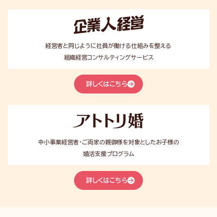
企
業
人
経
経営者と同じように社員が働ける仕組みを整える
営
組織経営コンサルティングサービス
詳しくはこちら
ア
ト
ト
リ
中小事業経営者・ご両家の親御様を対象としたお子様の
婚
婚活支援プログラム
詳しくはこちら