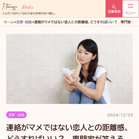
Menu
1tonari
記事検索
人とのつながり。
「ひととなり」
を知ればイイ感じ。
メ
ホーム
恋愛・結婚
連絡がマメではない恋人との距離感、どうすればいい？ 専門家が
デ
答える
ィ
ア
2024/12/23
恋愛・結婚
連絡がマメではない恋人との距離感、