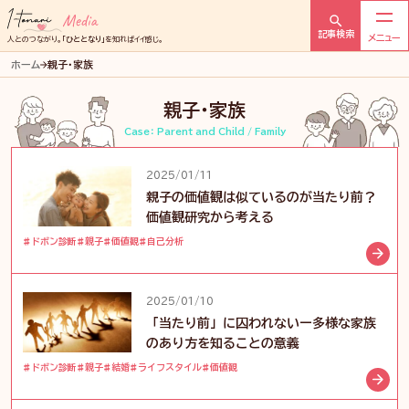
Menu
1tonari
記事検索
人とのつながり。
「ひととなり」
を知ればイイ感じ。
メ
ホーム
親子・家族
デ
ィ
親子・家族
ア
Case： Parent and Child / Family
2025/01/11
親子の価値観は似ているのが当たり前？
価値観研究から考える
ドボン診断
親子
価値観
自己分析
2025/01/10
「当たり前」に囚われないー多様な家族
のあり方を知ることの意義
ドボン診断
親子
結婚
ライフスタイル
価値観