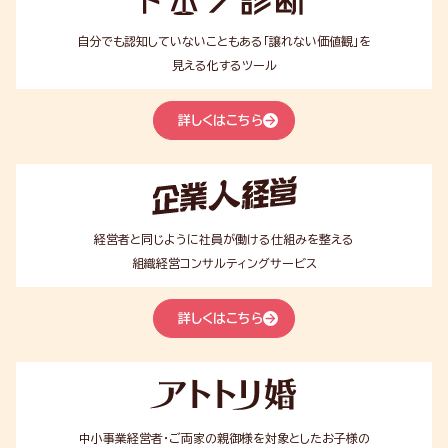
ボ
ン
診
自分でも認知していないこともある「譲れない価値観」を
断
見える化するツール
詳しくはこちら
企
業
人
経
経営者と同じように社員が働ける仕組みを整える
営
組織経営コンサルティングサービス
詳しくはこちら
ア
ト
ト
リ
中小事業経営者・ご両家の親御様を対象としたお子様の