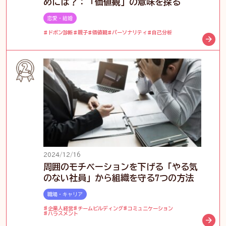
めには？：「価値観」の意味を探る
恋愛・結婚
ドボン診断
親子
価値観
パーソナリティ
自己分析
2024/12/16
周囲のモチベーションを下げる「やる気
のない社員」から組織を守る7つの方法
職場・キャリア
企業人経営
チームビルディング
コミュニケーション
ハラスメント