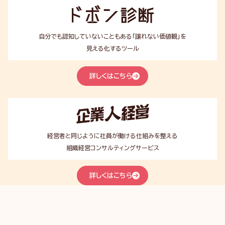
ド
ボ
ン
診
自分でも認知していないこともある「譲れない価値観」を
断
見える化するツール
詳しくはこちら
企
業
人
経
経営者と同じように社員が働ける仕組みを整える
営
組織経営コンサルティングサービス
詳しくはこちら
ア
ト