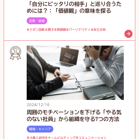
「自分にピッタリの相手」と巡り合うた
めには？：「価値観」の意味を探る
恋愛・結婚
ドボン診断
親子
価値観
パーソナリティ
自己分析
2024/12/16
周囲のモチベーションを下げる「やる気
のない社員」から組織を守る7つの方法
職場・キャリア
企業人経営
チームビルディング
コミュニケーション