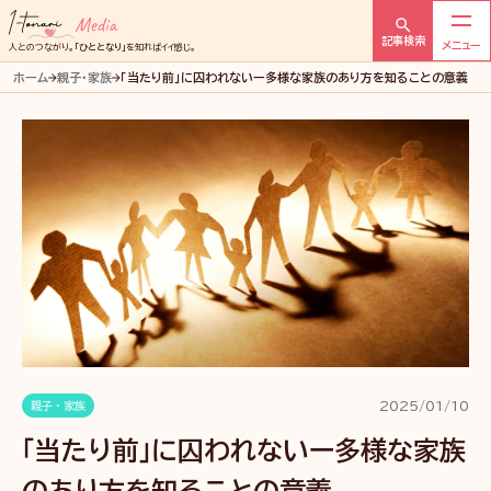
Menu
1tonari
記事検索
人とのつながり。
「ひととなり」
を知ればイイ感じ。
メ
ホーム
親子・家族
「当たり前」に囚われないー多様な家族のあり方を知ることの意義
デ
ィ
ア
2025/01/10
親子・家族
「当たり前」に囚われないー多様な家族