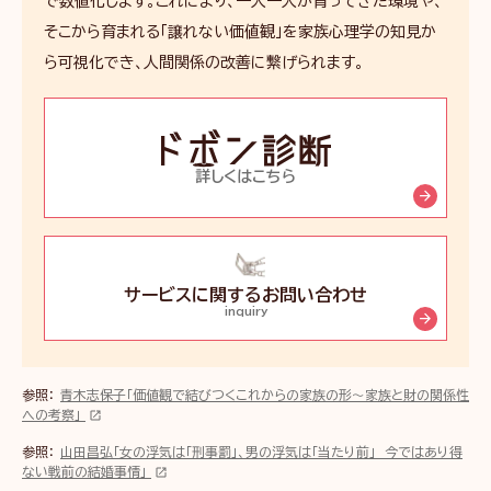
で数値化します。これにより、一人一人が育ってきた環境や、
そこから育まれる「譲れない価値観」を家族心理学の知見か
ら可視化でき、人間関係の改善に繋げられます。
ド
ボ
ン
詳しくはこちら
診
断
サービスに関するお問い合わせ
inquiry
参照：
青木志保子「価値観で結びつくこれからの家族の形～家族と財の関係性
への考察」
参照：
山田昌弘「女の浮気は「刑事罰」、男の浮気は「当たり前」 今ではあり得
ない戦前の結婚事情」