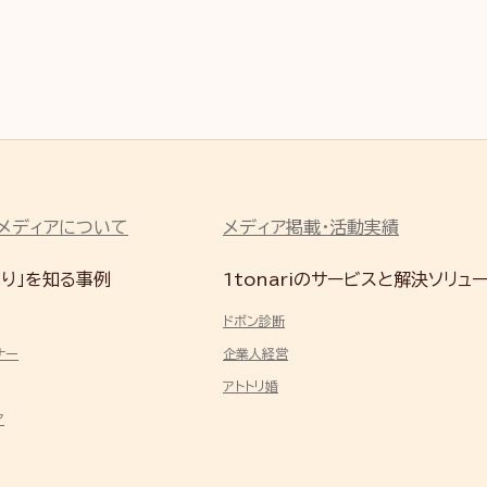
riメディアについて
メディア掲載・活動実績
なり」を知る事例
1tonariのサービスと解決ソリュ
ドボン診断
ナー
企業人経営
アトトリ婚
ア