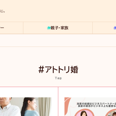
じ。
ナー
親子・家族
#アトトリ婚
Tag