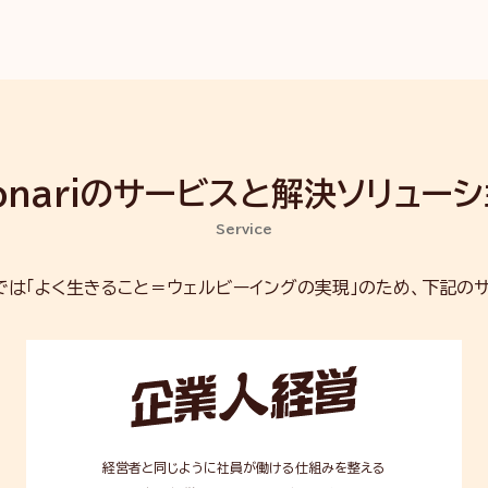
onariのサービスと解決
ソリューシ
Service
」では
「よく生きること＝ウェルビーイングの実現」のため、
下記のサ
企
業
人
経
営
経営者と同じように社員が働ける仕組みを整える