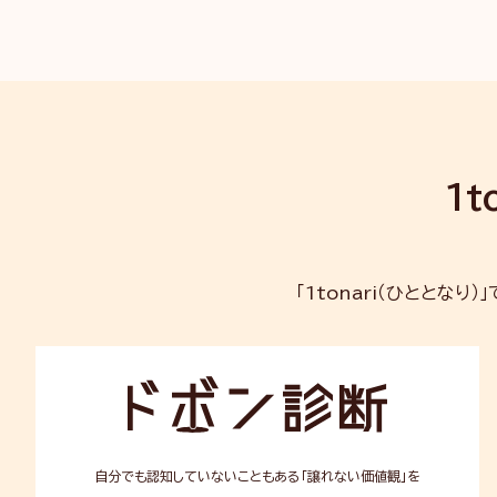
1t
「1tonari（ひととなり）
ド
ボ
ン
診
断
自分でも認知していないこともある「譲れない価値観」を