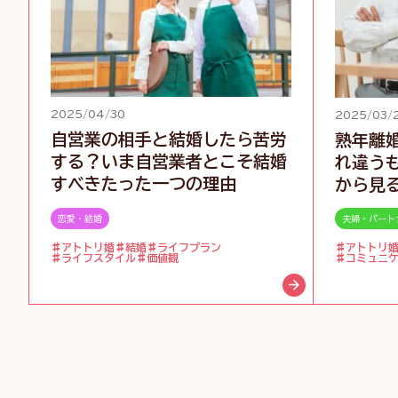
2025/04/30
2025/03/
自営業の相手と結婚したら苦労
熟年離
する？いま自営業者とこそ結婚
れ違う
すべきたった一つの理由
から見
恋愛・結婚
夫婦・パート
アトトリ婚
結婚
ライフプラン
アトトリ
ライフスタイル
価値観
コミュニ