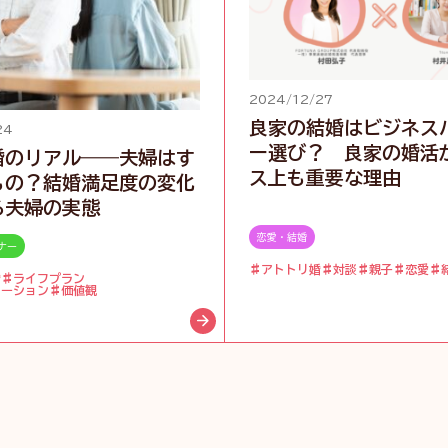
2024/12/27
良家の結婚はビジネス
24
ー選び？ 良家の婚活
婚のリアル――夫婦はす
ス上も重要な理由
もの？結婚満足度の変化
る夫婦の実態
恋愛・結婚
ナー
アトトリ婚
対談
親子
恋愛
婚
ライフプラン
ケーション
価値観